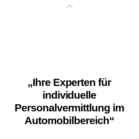
Skip
Back
to
To
content
Top
„Ihre Experten für
individuelle
Personalvermittlung im
Automobilbereich“